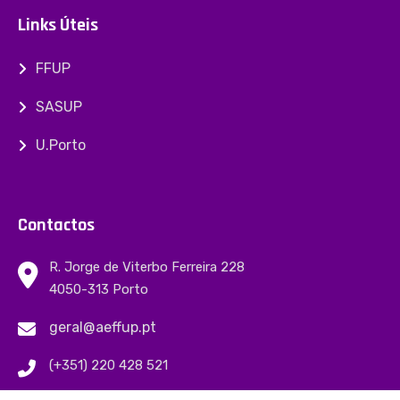
Links Úteis
FFUP
SASUP
U.Porto
Contactos
R. Jorge de Viterbo Ferreira 228
4050-313 Porto
geral@aeffup.pt
(+351) 220 428 521