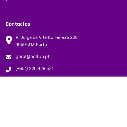
Contactos
R. Jorge de Viterbo Ferreira 228
4050-313 Porto
geral@aeffup.pt
(+351) 220 428 521
© 2023 AEFFUP
Proudly made by:
Olhoshot