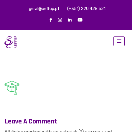
geral@aeffup.pt
(+351) 220 428 521
Leave A Comment
All fields marked with an asterisk (*) are required