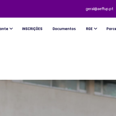
geral@aeffup.pt
dante
INSCRIÇÕES
Documentos
RGE
Parc