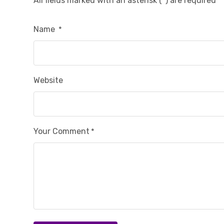
All fields marked with an asterisk (*) are required
Name
*
Website
Your Comment
*