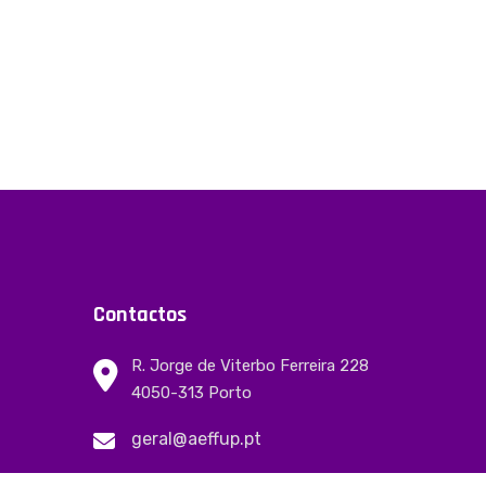
Contactos
R. Jorge de Viterbo Ferreira 228
4050-313 Porto
geral@aeffup.pt
(+351) 220 428 521