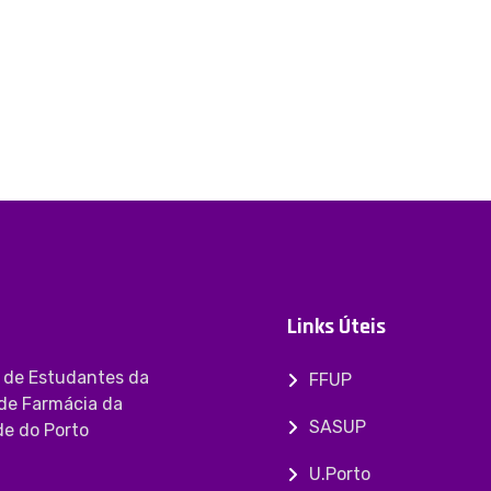
Links Úteis
 de Estudantes da
FFUP
de Farmácia da
SASUP
de do Porto
U.Porto