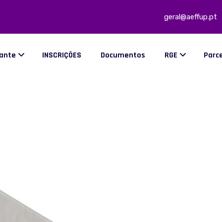
geral@aeffup.pt
dante
INSCRIÇÕES
Documentos
RGE
Parc