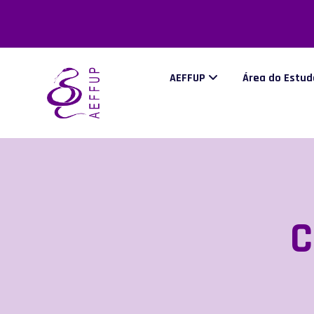
AEFFUP
Área do Estu
C