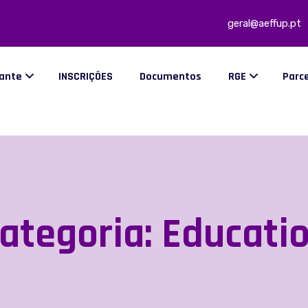
geral@aeffup.pt
dante
INSCRIÇÕES
Documentos
RGE
Parc
ategoria:
Educati