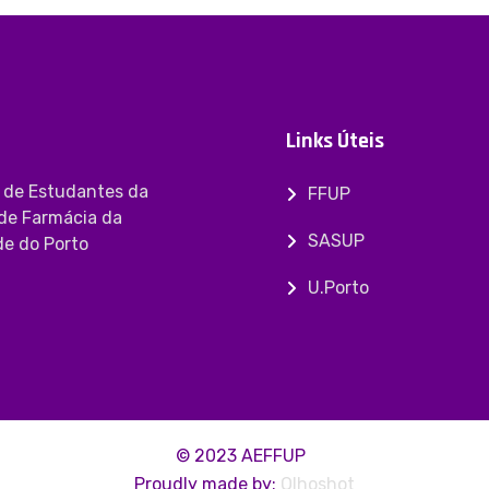
Links Úteis
 de Estudantes da
FFUP
de Farmácia da
SASUP
de do Porto
U.Porto
© 2023 AEFFUP
Proudly made by:
Olhoshot