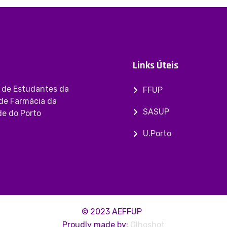
Links Úteis
 de Estudantes da
FFUP
de Farmácia da
SASUP
de do Porto
U.Porto
© 2023 AEFFUP
Proudly made by:
Olhoshot