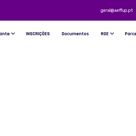
geral@aeffup.pt
dante
INSCRIÇÕES
Documentos
RGE
Parc