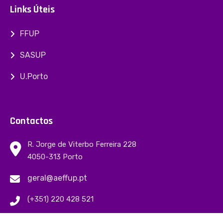
Links Úteis
FFUP
SASUP
U.Porto
Contactos
R. Jorge de Viterbo Ferreira 228
4050-313 Porto
geral@aeffup.pt
(+351) 220 428 521