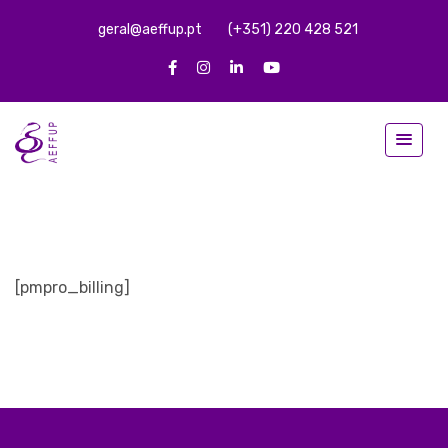
geral@aeffup.pt
(+351) 220 428 521
[pmpro_billing]