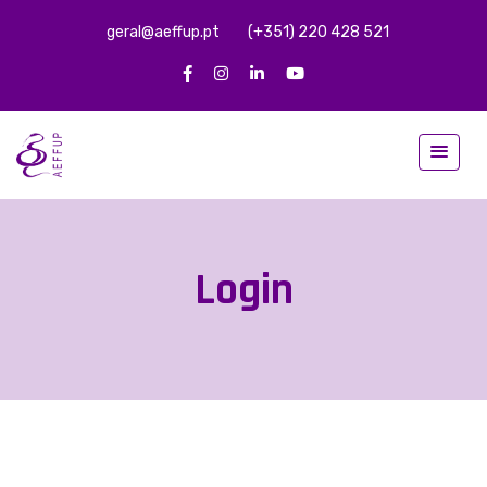
geral@aeffup.pt
(+351) 220 428 521
Login